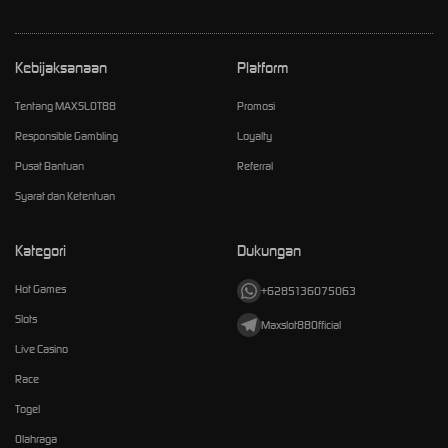
Kebijaksanaan
Platform
Tentang MAXSLOT88
Promosi
Responsible Gambling
Loyalty
Pusat Bantuan
Referral
Syarat dan Ketentuan
Kategori
Dukungan
Hot Games
+6285136075063
Slots
Maxslot88Official
Live Casino
Race
Togel
Olahraga