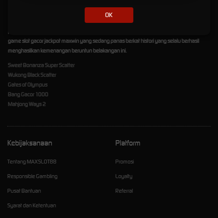
keuntungan semaksimal mungkin. Begitupun kami, Maxslot88 selalu memprioritas
pengalaman bermain slot gacor maxwin yang aman dan menguntungkan, sehingga para
OK
pemain bisa meraup keuntungan tanpa batas. Untuk itu, Demi kesenangan kedua belah
pihak, maka Maxslot88 akan merekomendasikan seri terbaru paling eksklusif beberapa
game slot gacor jackpot maxwin yang sedang panas berkat histori yang selalu berhasil
menghasilkan kemenangan beruntun belakangan ini.
Sweet Bonanza Super Scatter
Wukong Black Scatter
Gates of Olympus
Bang Gacor 1000
Mahjong Ways 2
Kebijaksanaan
Platform
Tentang MAXSLOT88
Promosi
Responsible Gambling
Loyalty
Pusat Bantuan
Referral
Syarat dan Ketentuan