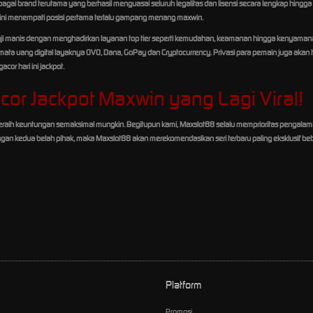
bagai brand terutama yang berhasil menguasai seluruh legalitas dan lisensi secara lengkap hingga
ri ini menempati posisi pertama terlalu gampang menang maxwin.
ji manis dengan menghadirkan layanan top tier seperti kemudahan, keamanan hingga kenyaman
a mata uang digital layaknya OVO, Dana, GoPay dan Cryptocurrency. Privasi para pemain juga akan
or hari ini jackpot.
acor Jackpot Maxwin yang Lagi Viral!
sa meraih keuntungan semaksimal mungkin. Begitupun kami, Maxslot88 selalu memprioritas penga
gan kedua belah pihak, maka Maxslot88 akan merekomendasikan seri terbaru paling eksklusif beb
Platform
Promosi