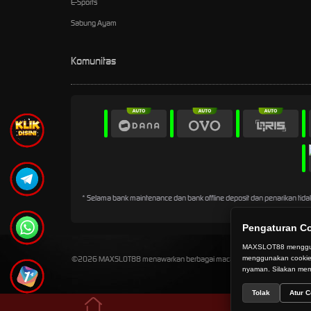
E-Sports
Sabung Ayam
Komunitas
* Selama bank maintenance dan bank offline deposit dan penarikan tida
Pengaturan C
MAXSLOT88 menggunak
©2026 MAXSLOT88 menawarkan berbagai macam provider pilihan terbaik 
menggunakan cookies
nyaman. Silakan m
Tolak
Atur 