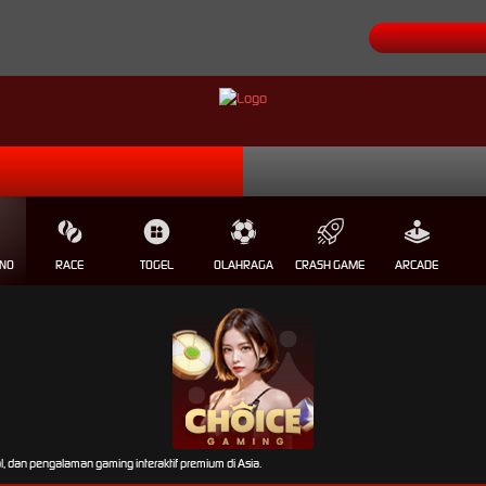
INO
RACE
TOGEL
OLAHRAGA
CRASH GAME
ARCADE
l, dan pengalaman gaming interaktif premium di Asia.