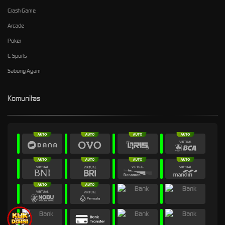
Crash Game
Arcade
Poker
E-Sports
Sabung Ayam
Komunitas